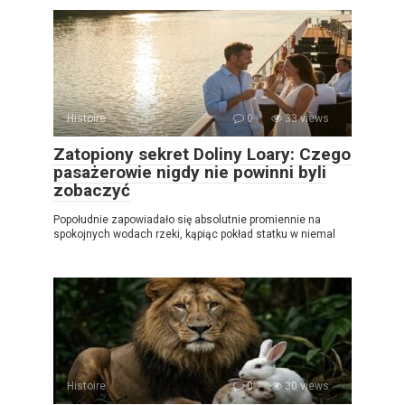
Histoire
0
33 views
Zatopiony sekret Doliny Loary: Czego
pasażerowie nigdy nie powinni byli
zobaczyć
Popołudnie zapowiadało się absolutnie promiennie na
spokojnych wodach rzeki, kąpiąc pokład statku w niemal
Histoire
0
30 views