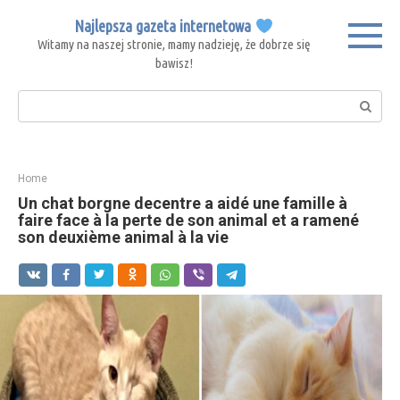
Skip
Najlepsza gazeta internetowa
to
Witamy na naszej stronie, mamy nadzieję, że dobrze się
content
bawisz!
Search:
Home
Un chat borgne decentre a aidé une famille à
faire face à la perte de son animal et a ramené
son deuxième animal à la vie