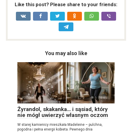
Like this post? Please share to your friends:
You may also like
Historia
0
6 views
Żyrandol, skakanka… i sąsiad, który
nie mógł uwierzyć własnym oczom
W starej kamienicy mieszkała Madeleine – pulchna,
pogodna i pełna energii kobieta. Pewnego dnia