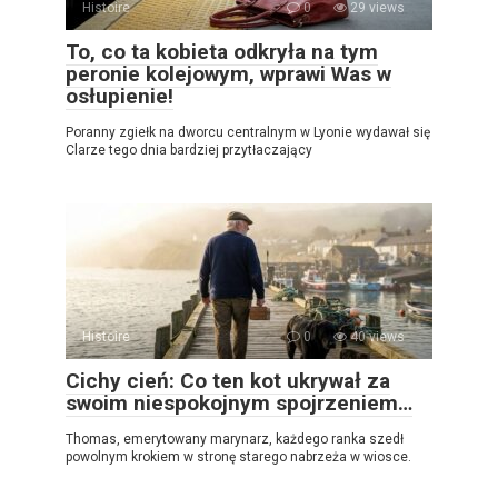
Histoire
0
29 views
To, co ta kobieta odkryła na tym
peronie kolejowym, wprawi Was w
osłupienie!
Poranny zgiełk na dworcu centralnym w Lyonie wydawał się
Clarze tego dnia bardziej przytłaczający
Histoire
0
40 views
Cichy cień: Co ten kot ukrywał za
swoim niespokojnym spojrzeniem…
Thomas, emerytowany marynarz, każdego ranka szedł
powolnym krokiem w stronę starego nabrzeża w wiosce.