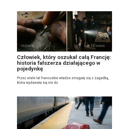
Histoire
0
10 views
Człowiek, który oszukał całą Francję:
historia fałszerza działającego w
pojedynkę
Przez wiele lat francuskie władze zmagały się z zagadką,
która wydawała się nie do