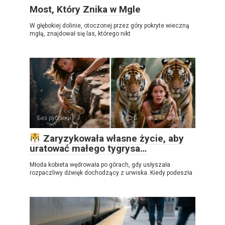
Most, Który Znika w Mgle
W głębokiej dolinie, otoczonej przez góry pokryte wieczną
mgłą, znajdował się las, którego nikt
Без рубрики
0
297 views
Zaryzykowała własne życie, aby
uratować małego tygrysa…
Młoda kobieta wędrowała po górach, gdy usłyszała
rozpaczliwy dźwięk dochodzący z urwiska. Kiedy podeszła