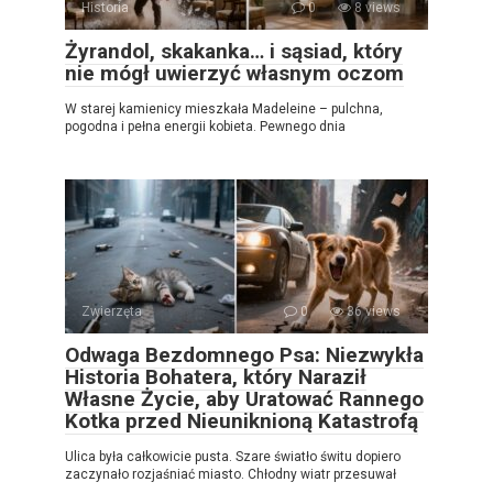
Historia
0
8 views
Żyrandol, skakanka… i sąsiad, który
nie mógł uwierzyć własnym oczom
W starej kamienicy mieszkała Madeleine – pulchna,
pogodna i pełna energii kobieta. Pewnego dnia
Zwierzęta
0
36 views
Odwaga Bezdomnego Psa: Niezwykła
Historia Bohatera, który Naraził
Własne Życie, aby Uratować Rannego
Kotka przed Nieuniknioną Katastrofą
Ulica była całkowicie pusta. Szare światło świtu dopiero
zaczynało rozjaśniać miasto. Chłodny wiatr przesuwał