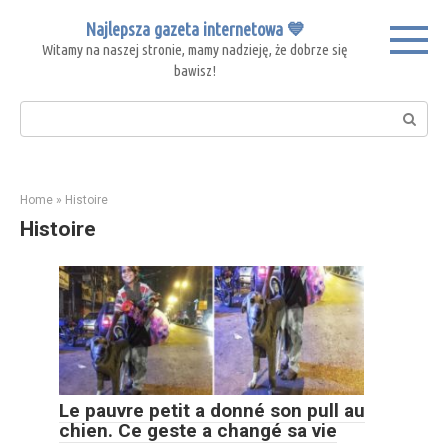
Skip
Najlepsza gazeta internetowa 💙
to
Witamy na naszej stronie, mamy nadzieję, że dobrze się
content
bawisz!
Search:
Home
»
Histoire
Histoire
Le pauvre petit a donné son pull au
chien. Ce geste a changé sa vie