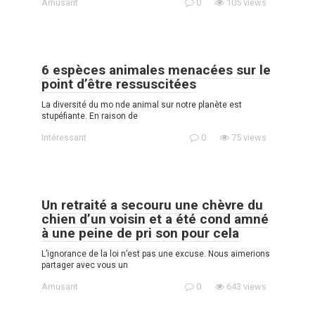
Amusant
0
105 views
6 espèces animales menacées sur le
point d’être ressuscitées
La diversité du mo nde animal sur notre planète est
stupéfiante. En raison de
Intéressant
0
75 views
Un retraité a secouru une chèvre du
chien d’un voisin et a été cond amné
à une peine de pri son pour cela
L’ignorance de la loi n’est pas une excuse. Nous aimerions
partager avec vous un
Amusant
0
643 views