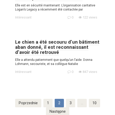
Elle est en sécurité maintenant. L’organisation caritative
Logan’s Legacy a récemment été contactée par
Intéressant
0
122 views
Le chien a été secouru d’un bâtiment
aban donné, il est reconnaissant
d’avoir été retrouvé
Elle a attendu patiemment que quelqu’un l’aide. Donna
Lohmann, secouriste, et sa collègue Natalie
Intéressant
0
847 views
Stronicowanie
Poprzednie
1
2
3
…
10
wpisów
Następne