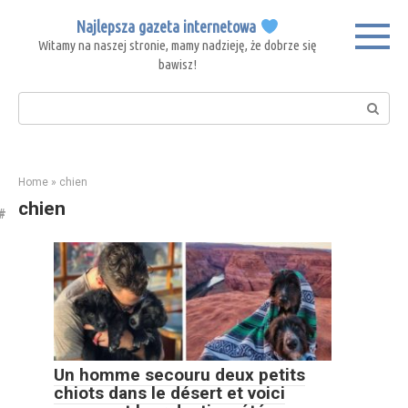
Skip
Najlepsza gazeta internetowa
to
Witamy na naszej stronie, mamy nadzieję, że dobrze się
content
bawisz!
Search:
Home
»
chien
chien
Un homme secouru deux petits
chiots dans le désert et voici